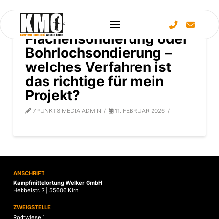
Flächensondierung oder
Bohrlochsondierung –
welches Verfahren ist
das richtige für mein
Projekt?
7PUNKT8 MEDIA ADMIN
11. FEBRUAR 2026
ANSCHRIFT
Kampfmittelortung Welker GmbH
Hebbelstr. 7 | 55606 Kirn
ZWEIGSTELLE
Rodtwiese 1