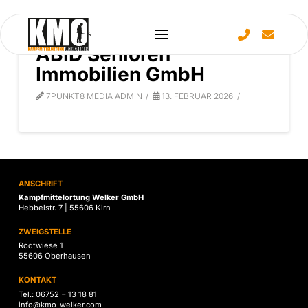
ABID Senioren
Immobilien GmbH
7PUNKT8 MEDIA ADMIN
13. FEBRUAR 2026
ANSCHRIFT
Kampfmittelortung Welker GmbH
Hebbelstr. 7 | 55606 Kirn
ZWEIGSTELLE
Rodtwiese 1
55606 Oberhausen
KONTAKT
Tel.: 06752 − 13 18 81
info@kmo-welker.com