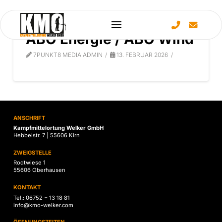
ABO Energie / ABO Wind
7PUNKT8 MEDIA ADMIN
13. FEBRUAR 2026
ANSCHRIFT
Kampfmittelortung Welker GmbH
Hebbelstr. 7 | 55606 Kirn
ZWEIGSTELLE
Rodtwiese 1
55606 Oberhausen
KONTAKT
Tel.: 06752 − 13 18 81
info@kmo-welker.com