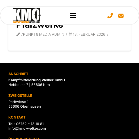
Pfalzwerke
7PUNKT8 MEDIA ADMIN
13. FEBRUAR 2026
ANSCHRIFT
Kampfmittelortung Welker GmbH
Hebbelstr. 7 | 55606 Kirn
ZWEIGSTELLE
Rodtwiese 1
55606 Oberhausen
KONTAKT
Tel.: 06752 − 13 18 81
info@kmo-welker.com